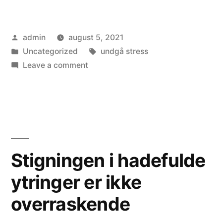
Posted
admin
august 5, 2021
by
Posted
Tags:
Uncategorized
undgå stress
in
on
Leave a comment
Undgå
stress
efter
ferie
Stigningen i hadefulde
ytringer er ikke
overraskende