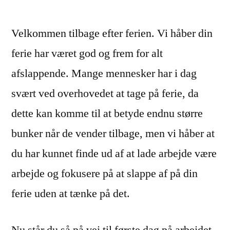
du
er.
Velkommen tilbage efter ferien. Vi håber din
ferie har været god og frem for alt
afslappende. Mange mennesker har i dag
svært ved overhovedet at tage på ferie, da
dette kan komme til at betyde endnu større
bunker når de vender tilbage, men vi håber at
du har kunnet finde ud af at lade arbejde være
arbejde og fokusere på at slappe af på din
ferie uden at tænke på det.
Nu står du så på vej til første dag på arbejdet