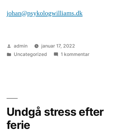
johan@psykologwilliams.dk
Posted
admin
januar 17, 2022
by
Posted
til
Uncategorized
1 kommentar
in
Slip
dine
negative
tanker
og
accepter
Undgå stress efter
dig
ferie
selv
som