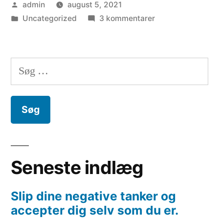
Posted
admin
august 5, 2021
medarbejderens
by
Posted
til
Uncategorized
3 kommentarer
skyld,
in
Stress
men
er
aldrig
er
Søg
medarbejderens
det
efter:
skyld,
men
lederens?”
er
det
lederens?
Seneste indlæg
Slip dine negative tanker og
accepter dig selv som du er.