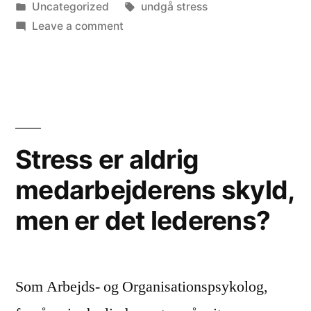
by
Posted
Tags:
Uncategorized
undgå stress
in
on
Leave a comment
Undgå
stress
efter
ferie
Stress er aldrig
medarbejderens skyld,
men er det lederens?
Som Arbejds- og Organisationspsykolog,