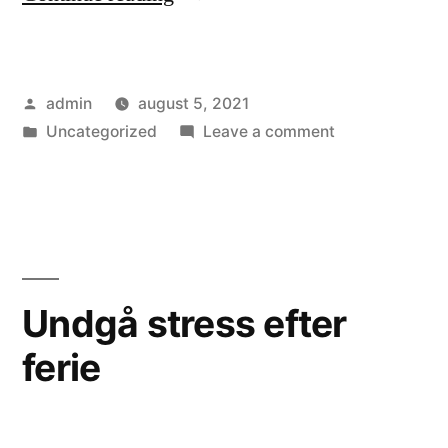
i
hadefulde
Posted
admin
august 5, 2021
ytringer
by
Posted
on
Uncategorized
Leave a comment
er
in
Stigningen
ikke
i
hadefulde
overraskende”
ytringer
er
ikke
Undgå stress efter
overraskende
ferie