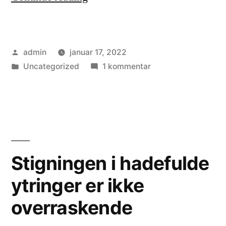
dine
negative
Posted
admin
januar 17, 2022
tanker
by
Posted
til
Uncategorized
1 kommentar
og
in
Slip
accepter
dine
negative
dig
tanker
selv
og
accepter
som
Stigningen i hadefulde
dig
du
ytringer er ikke
selv
er.”
som
overraskende
du
er.