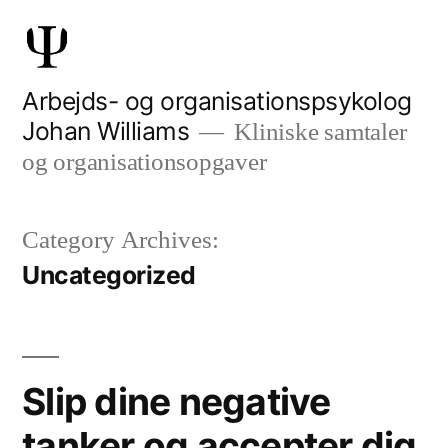
Skip
to
content
Arbejds- og organisationspsykolog
Johan Williams
Kliniske samtaler
og organisationsopgaver
Category Archives:
Uncategorized
Slip dine negative
tanker og accepter dig